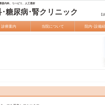
環器内科、リハビリ、人工透析
科･糖尿病･腎クリニック
【診療
診療案内
当院について
院内･設備