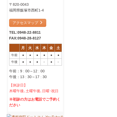
〒820-0043
福岡県飯塚市西町1-4
アクセスマップ
TEL:0948-22-8811
FAX:0948-28-8127
月
火
水
木
金
土
午前
●
●
●
●
●
●
午後
●
●
●
－
●
－
午前：9 : 00～12 : 00
午後：13 : 30～17 : 30
【休診日】
木曜午後､土曜午後､日曜･祝日
※初診の方はお電話でご予約く
ださい