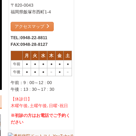
〒820-0043
福岡県飯塚市西町1-4
アクセスマップ
TEL:0948-22-8811
FAX:0948-28-8127
月
火
水
木
金
土
午前
●
●
●
●
●
●
午後
●
●
●
－
●
－
午前：9 : 00～12 : 00
午後：13 : 30～17 : 30
【休診日】
木曜午後､土曜午後､日曜･祝日
※初診の方はお電話でご予約く
ださい