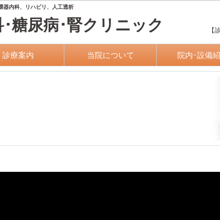
環器内科、リハビリ、人工透析
科･糖尿病･腎クリニック
【診療
診療案内
当院について
院内･設備