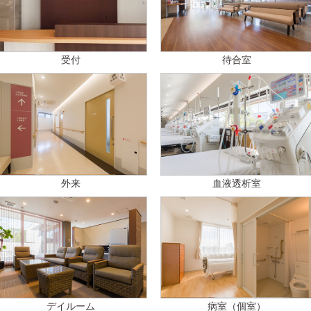
待合室
受付
外来
血液透析室
デイルーム
病室（個室）