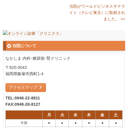
当院がワールドビジネスサテラ
イト（テレビ東京）に取材され
ました。 >>
当院について
なかしま 内科･糖尿病･腎クリニック
〒820-0043
福岡県飯塚市西町1-4
アクセスマップ
TEL:0948-22-8811
FAX:0948-28-8127
月
火
水
木
金
土
午前
●
●
●
●
●
●